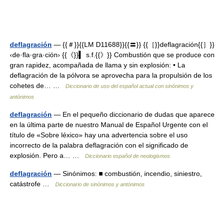
deflagración
— {{＃}}{{LM D11688}}{{〓}} {{［}}deflagración{{］}}
‹de·fla·gra·ción› {{《}}▍ s.f.{{》}} Combustión que se produce con
gran rapidez, acompañada de llama y sin explosión: • La
deflagración de la pólvora se aprovecha para la propulsión de los
cohetes de… …
Diccionario de uso del español actual con sinónimos y
antónimos
deflagración
— En el pequeño diccionario de dudas que aparece
en la última parte de nuestro Manual de Español Urgente con el
título de «Sobre léxico» hay una advertencia sobre el uso
incorrecto de la palabra deflagración con el significado de
explosión. Pero a… …
Diccionario español de neologismos
deflagración
— Sinónimos: ■ combustión, incendio, siniestro,
catástrofe …
Diccionario de sinónimos y antónimos