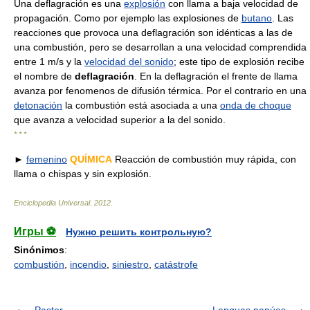
Una deflagración es una
explosión
con llama a baja velocidad de
propagación. Como por ejemplo las explosiones de
butano
. Las
reacciones que provoca una deflagración son idénticas a las de
una combustión, pero se desarrollan a una velocidad comprendida
entre 1 m/s y la
velocidad del sonido
; este tipo de explosión recibe
el nombre de
deflagración
. En la deflagración el frente de llama
avanza por fenomenos de difusión térmica. Por el contrario en una
detonación
la combustión está asociada a una
onda de choque
que avanza a velocidad superior a la del sonido.
* * *
►
femenino
QUÍMICA
Reacción de combustión muy rápida, con
llama o chispas y sin explosión.
Enciclopedia Universal
.
2012
.
Игры ⚽
Нужно решить контрольную?
Sinónimos
:
combustión
,
incendio
,
siniestro
,
catástrofe