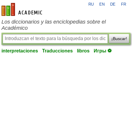
RU
EN
DE
FR
es-academic.com
Los diccionarios y las enciclopedias sobre el
Académico
¡Buscar!
interpretaciones
Traducciones
libros
Игры ⚽