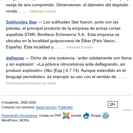
vasija de aire comprimido. Dimensiones: el diámetro del depósito
ronda… …
Wikipedia Español
Subfusiles Star
— Los subfusiles Star fueron, junto con las
pistolas, el principal producto de la empresa de armas cortas
española STAR, Bonifacio Echeverría S.A.. Esta empresa se
ubicaba en la localidad guipuzcoana de Éibar (País Vasco,
España). Esta localidad y… …
Wikipedia Español
deflagrar
— Dicho de una sustancia, ‘arder súbitamente con llama
y sin explosión’: «La pólvora nitrocelulosa arde deflagrando, sin
producir explosión» (Abc [Esp.] 4.7.74). Aunque extendido en el
lenguaje periodístico, es impropio su uso con el sentido de… …
Diccionario panhispánico de dudas
© Academic, 2000-2026
18+
Contacte con nosotros:
Apoyo técnico
,
Publicidad
Exportación Diccionarios
, creado en PHP,
Joomla,
Drupal,
WordPress, MODx.